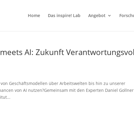
Home
Das inspire! Lab
Angebot
Forsch
p meets AI: Zukunft Verantwortungsvol
 – von Geschäftsmodellen über Arbeitswelten bis hin zu unserer
Chancen von AI nutzen?Gemeinsam mit den Experten Daniel Gollner
ut...