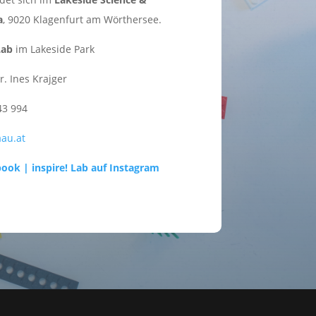
a
, 9020 Klagenfurt am Wörthersee.
Lab
im Lakeside Park
r. Ines Krajger
43 994
aau.at
ebook |
inspire! Lab auf Instagram