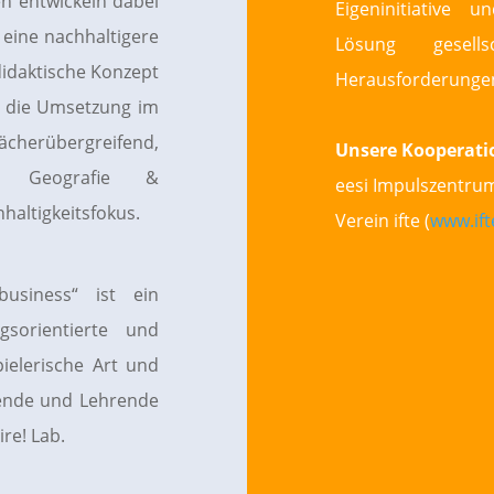
n entwickeln dabei
Eigeninitiative 
 eine nachhaltigere
Lösung gesells
didaktische Konzept
Herausforderunge
r die Umsetzung im
cherübergreifend,
Unsere Kooperati
p, Geografie &
eesi Impulszentrum
haltigkeitsfokus.
Verein ifte (
www.ift
business“ ist ein
gsorientierte und
ielerische Art und
rende und Lehrende
ire! Lab.