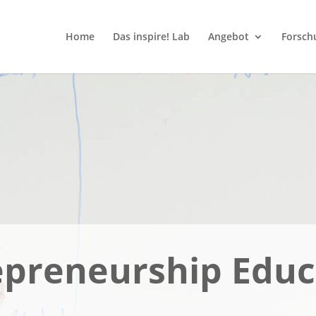
Home
Das inspire! Lab
Angebot
Forsch
epreneurship Educ