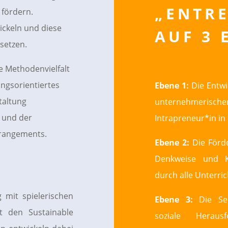
„ENTR
fördern.
ickeln und diese
AUF 3 
setzen.
e Methodenvielfalt
ngsorientiertes
Ebene 1:
Die Entwi
taltung
unternehmeris
 und der
Intrapreneur*in in
rrangements.
Ebene 2:
Die Förd
Denkweise und Ku
durch alle Unterri
ng mit spielerischen
Ebene 3:
Die Sens
t den Sustainable
soziale Herau