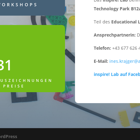
WORKSHOPS
Technology Park B12
Teil des
Educational 
Ansprechpartnerin:
D
Telefon:
+43 677 626 
31
E-Mail:
ines.krajger@
inspire! Lab auf Fac
AUSZEICHNUNGEN
 PREISE
rdPress