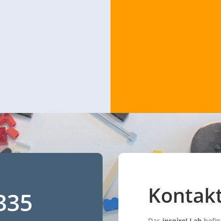
Kontak
335
Das
inspire! Lab
befin