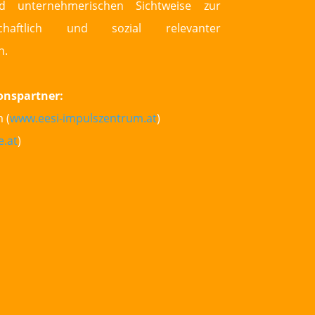
und unternehmerischen Sichtweise zur
chaftlich und sozial relevanter
n.
onspartner:
 (
www.eesi-impulszentrum.at
)
e.at
)