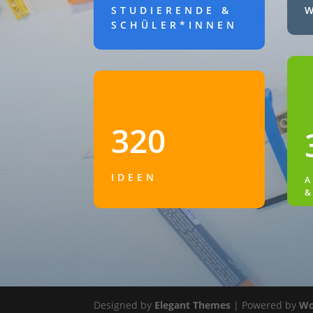
STUDIERENDE &
SCHÜLER*INNEN
320
IDEEN
&
Designed by
Elegant Themes
| Powered by
Wo