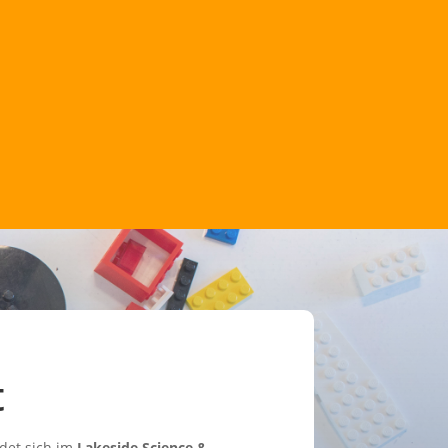
t
det sich im
Lakeside Science &